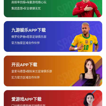
《英雄联盟》是一款极其依赖团队协作的游戏，单个选手的
能力虽然至关重要，但队伍整体的配合与默契才是决定比赛
成败的关键。在全球顶级战队中，队员之间的默契配合往往
是其成功的秘诀。以中国的Doinb和Khan为代表的选手，他
们不仅在个人技巧上无可挑剔，更重要的是在比赛中展现出
了惊人的团队协作能力。
人员结构的合理性也是判断一个战队强弱的重要因素。顶级
战队往往拥有多个位置上的明星选手，而这些选手能够在关
键时刻发挥出巨大的作用。比如在T1的阵容中，Faker作为
中路核心，不仅拥有出色的个人技术，还能在比赛中为全队
提供战术支持和心理指导。与此同时，辅助位置的选手也能
在战术执行中起到至关重要的作用。正是这些职能互补的队
员们，形成了无缝连接的团队。
此外，战队的人员结构还体现在战术的多样性和灵活性上。
顶级战队不仅仅依赖单一的战术或打法，他们通常能够根据
不同的对手和不同的比赛情况做出针对性的调整。团队成员
的多才多艺，使得战队的战术执行更加灵活多变，成为其他