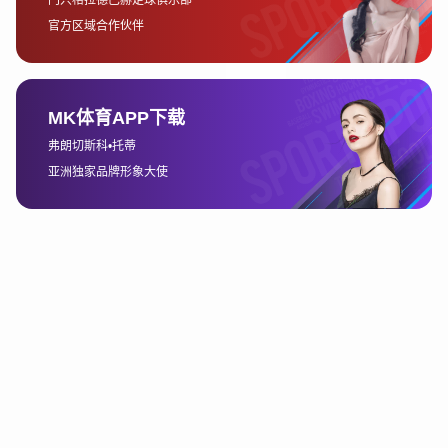
队伍难以复制的优势。
3、战术战略的灵活性
顶级战队的战术策略往往是其能够长期保持竞争力的核心所
在。在《英雄联盟》的比赛中，战术不仅仅是选择何种英
雄，更涉及如何在游戏中利用资源、掌控地图、决策战斗等
方面的细节。这些战术的运用需要战队成员之间精确的沟通
与协调，且每一次的战略调整都可能成为比赛胜负的关键。
UED热门赛事
例如，在全球总决赛中，T1战队不仅在常规赛中表现出色，
其在关键比赛中的战术调整同样令人瞩目。特别是在面对不
同地区战队时，T1总能迅速适应并制定出应对策略。其战术
灵活性体现在多样化的英雄选择、场上位置的迅速调整以及
应对敌方策略的反制。
另外，全球顶级战队也往往具备较强的备战能力。在面对强
劲对手时，顶级战队通常会投入大量的时间进行数据分析与
对手研究，制定出有针对性的比赛计划。这种高效的备战方