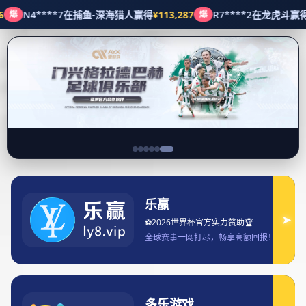
经典案例
首页
经典案例
谁才是英雄联盟赛事中真正的最强战队全球顶级队伍实力全面解析
谁才是英雄联盟赛事中真正的最强战队全球