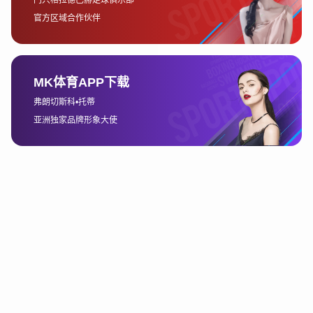
LPL强队的形成，离不开合理的选手结构。经验丰富的老将
与冲劲十足的新秀相结合，构成了既稳定又具成长空间的阵
容。这种结构不仅有利于短期成绩，也为长期发展提供了保
障。
俱乐部体系的完善程度，同样深刻影响着战队表现。训练环
境、数据分析团队、教练组分工以及心理辅导机制，都是现
代LPL俱乐部不可或缺的组成部分。强队往往在这些“看不见
的地方”投入更多，从而在关键时刻展现出更强的抗压能
力。
此外，青训体系的建设正在逐渐改变LPL赛区的人才供给模
式。通过系统化培养年轻选手，强队能够持续补充新鲜血
液，避免因版本或人员变动而陷入长期低谷。这种体系化建
设，是强队格局得以延续的重要基础。
4、未来走向与竞争趋势
从当前趋势来看，LPL赛区未来的竞争将更加注重综合实
力，而非单一明星选手的个人发挥。数据分析能力、战术储
备深度以及临场应变水平，将成为决定强队层级的重要因