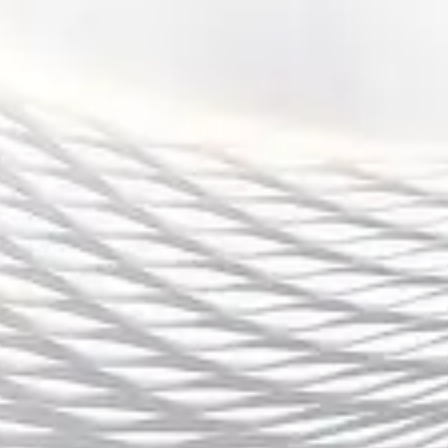
分析、战术创新与俱乐部建设上持续领先，谁就更有可能引
领版本潮流，塑造新的强队格局。这不仅是对战队的考验，
也是整个赛区迈向更高水平的重要一步。
意甲风控审核时长及相关流程详解分析
文章摘要的内容：意甲风控审核时长及相关流程，是
近年来体育赛事管理、商业合作以及金融衍生业务中
备受关注的话题。随着意甲联赛在全球影响力不断扩
大，其背后的资金流动、商业赞助、球员转会以及数
据交易等环节愈发...