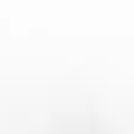
素。
随着全球赛区交流加深，LPL强队在战术风格上也将呈现出
更加多元化的特点。既保留高强度对抗的传统优势，又吸收
其他赛区在运营与节奏控制上的经验，形成更具适应性的比
赛风格。
长期来看，版本更新频率与赛事体系的变化，将促使LPL赛
区进入一个“持续进化”的阶段。能够不断学习、快速调整并
保持内部稳定的战队，才有可能在未来多年中占据强队行
列。
总结：
综合来看，从数据到战术的多维解析，清晰地揭示了LPL赛
区强队格局的形成逻辑。稳定的数据表现、对版本的深刻理
解以及成熟的战术执行，共同构成了强队的核心竞争力。这
些因素相互作用，使得强队并非偶然出现，而是体系化运作
的必然结果。
展望未来，LPL赛区的竞争将更加立体和理性。谁能在数据