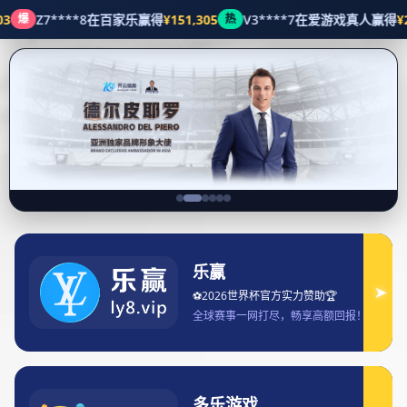
经典案例
首页
经典案例
牛宝体育（China）引领数字化体育新时代 打造全球领先体育平台新
模式
牛宝体育（China）引领数字化体育新时代