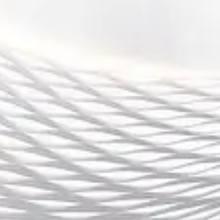
的核心竞争力，还为全球体育爱好者提供了更加多元的体
验。通过这一平台，牛宝体育将体育娱乐与健康、教育、社
交等多元元素结合在一起，进一步拓宽了体育产业的边界，
推动了全球体育生态的深度融合。
总结：
牛宝体育（China）凭借其先进的数字化技术，成功引领了
体育产业的新时代，成为全球体育平台的新模式的代表。通
过对数字技术的深度运用，牛宝体育不仅提高了赛事的互动
性与观赏性，还极大地推动了全球体育产业的数字化进程。
无论是在赛事转播、数据分析，还是在全球市场布局与战略
思维方面，牛宝体育都展现出了强大的创新力与执行力，成
为全球体育生态中不可忽视的重要力量。
展望未来，牛宝体育将在全球体育产业的数字化发展中扮演
更加重要的角色。随着科技的不断进步和全球市场需求的变
化，牛宝体育将持续创新，不断优化其数字平台，以期为全
球体育产业的蓬勃发展贡献更多力量。数字化体育新时代的
到来，为体育爱好者提供了更加丰富和多元的体验，牛宝体