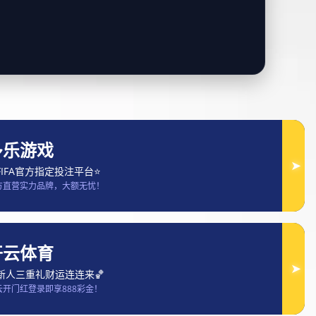
搜索
搜索...
导航
搜索UED体育
企业服务
经典案例
联络UED体育平台
公司动态