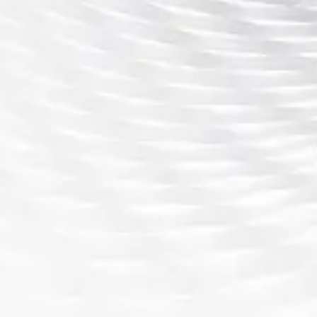
本文将详细分析bet36
bet365的背景与平台特
在澳门市场的现状及其运营策
UED体育🐺【e88
搜索UED体育