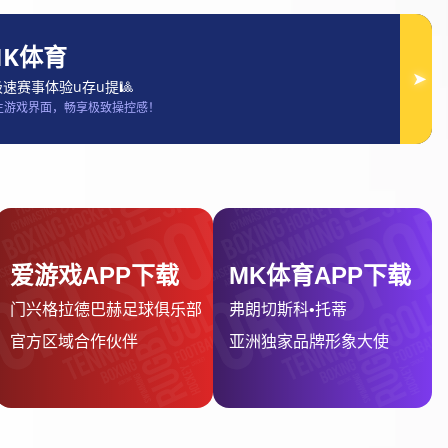
最新资讯
高清体育直播全新体验畅享热门赛事精彩瞬间
与实时互动服务升级版
026-07-24 18:01:43
足球蓝武士日本崛起之路从亚洲力量迈向世界
足坛新高度书写传奇篇章
026-07-23 18:01:34
足球历史十大中锋传奇盘点从禁区杀手到足坛
巨星的辉煌征程与荣耀时代
026-07-22 19:11:19