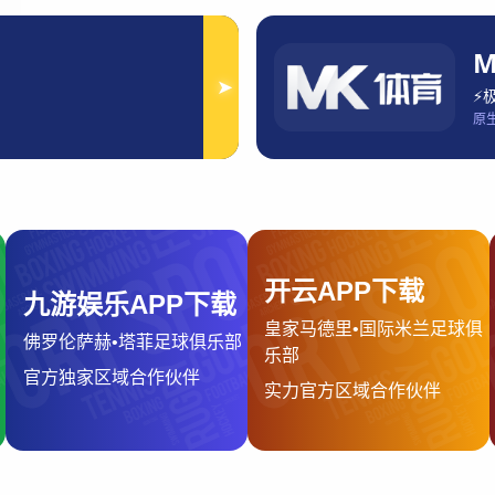
因此，bet365需要采取一系列合规措施，确保其平台在大
常通过设立代理商、提供跨境服务等方式，规避直接在大陆运营
在其他与博彩相关的业务领域，如体育赛事信息的提供和合法的
能够在一定程度上避开中国的法律风险，同时也能保持与大陆市
2
国大陆对于网络服务和数据传输的严格监管，也使得像
进行广泛的推广。此外，中国政府在近年来加大了对境外赌博平
风险和运营障碍。因此，bet365在大陆市场的合法运营仍
略
2
门平台采取了一系列法律合规策略，以确保其在大陆市场的运营
自己定位为信息和技术服务提供商，而非直接从事博彩业务。通
的服务，如体育赛事的赔率信息、直播内容等，而不涉及直接的
2
作伙伴建立合作关系，通过跨境的合法业务模式进入中国市场。