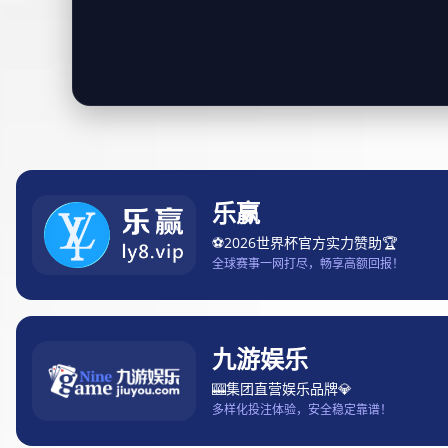
bet365 澳门平台在大陆市场的
2025-01-10 12:30:18
本文旨在对bet365澳门平台在中国大陆市场的
文首先探讨了该平台在大陆市场面临的法律监管环境
化其业务运营。接着，文章进一步探讨了该平台在
总结了bet365平台在大陆市场的发展趋势及其
对bet365在中国大陆市场运营的全面理解。
1、bet365澳门平台的
bet365作为一家国际知名的在线博彩平台，虽
监管。在中国大陆，博彩活动是非法的，且政府对任