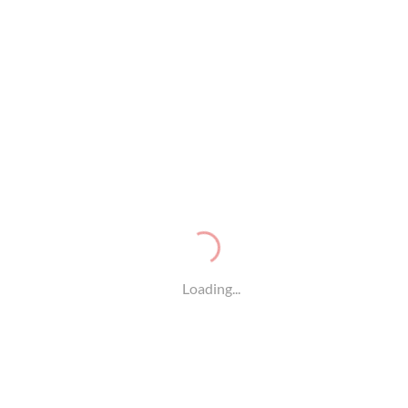
平台和线下活动相结合的方式，形成兴趣相投的运动圈层。
用户能够分享运动成果、交流训练经验、参与主题活动，在
互动中获得持续的运动动力和归属感。
Loading...
此外，以诺亚体育还积极传播健康生活理念和体育精神，通
过公益活动、健康讲座、运动知识普及以及校园体育合作项