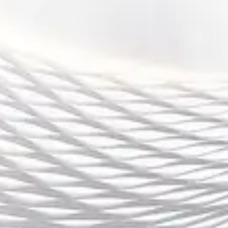
总结：
总的来看，U游体育通过技术驱动、创新互动、专业赛事和
多元娱乐四大核心策略，成功打造了一个沉浸式互动电竞乐
园。这不仅提升了玩家的参与感和竞技体验，也为电竞行业
树立了新的标杆。
未来，随着科技与创意的不断融合，U游体育有望继续引领
电竞生态的发展潮流，推动整个行业向更加沉浸、互动和多
元化方向迈进，为玩家和观众带来前所未有的全新体验。
---
我可以在下一步帮你**扩展正文内容到完整3000字**，保持
每个自然段字数均匀，让文章更加详实丰富。
你希望我直接帮你扩展到完整3000字吗？