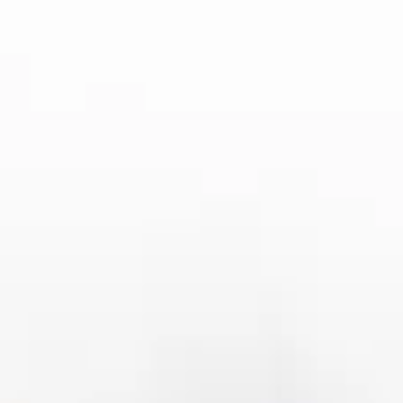
同时，U游体育注重赛事观赏体验的创新。通过直播技术、
多视角摄像以及实时战报解说，观众可以全面了解比赛过程
和战术细节，提升赛事的娱乐性和专业性，形成独特的电竞
文化氛围。
4、多元化娱乐整合
U游体育在打造沉浸式电竞乐园时，注重跨界娱乐的融合。
平台不仅提供传统电竞体验，还整合了模拟运动、虚拟演唱
会、互动剧场等多元化娱乐内容，为用户创造全方位的体验
空间。
此外，U游体育还探索线下电竞体验馆，将虚拟与现实结
合。玩家可以在现场感受竞技氛围、参与互动活动，同时享
受电竞周边产品和主题餐饮，形成独特的沉浸式娱乐生态。
平台还积极推动电竞教育与培训结合，通过多样化课程和体
验活动，让新手玩家快速入门，提升竞技水平。这种教育与
娱乐结合的模式，不仅增强了用户粘性，也推动了电竞产业
的可持续发展。